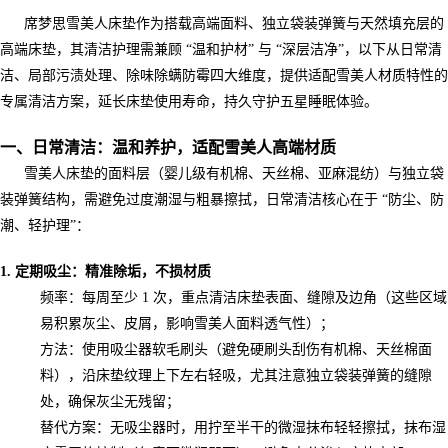
席梦思雪美人床垫作为搭载高端面料、独立袋装弹簧与天然填充层的
高端床垫，其清洁护理需兼顾 “温和护材” 与 “深层洁净”，以下从日常清
洁、局部污渍处理、除味除螨防霉四大维度，提供适配雪美人材质特性的
专属清洁方案，延长床垫使用寿命，持久守护五星睡眠体验。
一、日常清洁：温和养护，适配雪美人高端材质
雪美人床垫的面料层（婴儿级有机棉、天丝棉、亚麻混纺）与独立袋
装弹簧结构，需避免过度潮湿与粗暴擦拭，日常清洁核心在于 “防尘、防
潮、轻护理”：
1. 定期吸尘：精准除垢，不损材质
频率：每周至少 1 次，重点清洁床垫表面、缝隙及边角（这些区域
易积累灰尘、皮屑，影响雪美人面料透气性）；
方法：使用吸尘器软毛刷头（避免硬刷头刮伤有机棉、天丝棉面
料），沿床垫纹理上下左右轻吸，尤其注意独立袋装弹簧的缝隙
处，确保灰尘无残留；
替代方案：无吸尘器时，用拧至半干的微湿抹布轻轻擦拭，抹布湿