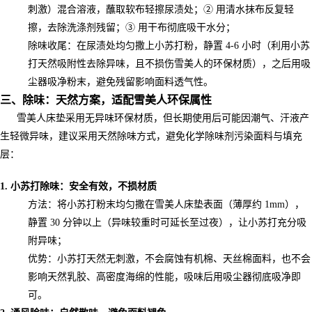
刺激）混合溶液，蘸取软布轻擦尿渍处；② 用清水抹布反复轻
擦，去除洗涤剂残留；③ 用干布彻底吸干水分；
除味收尾：在尿渍处均匀撒上小苏打粉，静置 4-6 小时（利用小苏
打天然吸附性去除异味，且不损伤雪美人的环保材质），之后用吸
尘器吸净粉末，避免残留影响面料透气性。
三、除味：天然方案，适配雪美人环保属性
雪美人床垫采用无异味环保材质，但长期使用后可能因潮气、汗液产
生轻微异味，建议采用天然除味方式，避免化学除味剂污染面料与填充
层：
1. 小苏打除味：安全有效，不损材质
方法：将小苏打粉末均匀撒在雪美人床垫表面（薄厚约 1mm），
静置 30 分钟以上（异味较重时可延长至过夜），让小苏打充分吸
附异味；
优势：小苏打天然无刺激，不会腐蚀有机棉、天丝棉面料，也不会
影响天然乳胶、高密度海绵的性能，吸味后用吸尘器彻底吸净即
可。