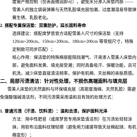
度需严格控制（仅表面微润即可），避免水分渗入床垫内部 ——
雪美人的独立袋装弹簧与天然乳胶填充层怕潮，过度潮湿易导致弹
簧生锈、乳胶老化。
2. 搭配专属保洁垫：双重防护，延长面料寿命
选择建议：搭配席梦思官方适配雪美人尺寸的保洁垫（支持
120cm×200cm、150cm×200cm、180cm×200cm 等常规尺寸，特殊
定制款可同步匹配）；
核心作用：保洁垫的特殊棉层能阻挡潮气、汗液渗入雪美人床垫内
部，避免面料发黄、填充层受潮；同时具备吸汗、保暖功能，且可
机洗，减少床垫直接清洁频率，保护有机棉、天丝棉的亲肤质感。
二、局部污渍清洁：针对性处理，不损伤高端面料与填充层
雪美人床垫的天然面料与环保填充层（高密度海绵、天然乳胶）需避
免强酸强碱清洁剂，不同污渍需采用温和且有效的处理方式：
1. 普通污渍（汗渍、饮料渍）：温和去渍，保护面料光泽
方法：用中性肥皂（或席梦思专用床垫清洁剂）在污渍处轻轻涂
抹，用软布沿面料纹理轻擦（避免用力揉搓导致天丝棉起球、有机
棉变形）；