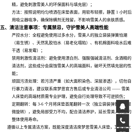
精，避免刺激雪美人的环保面料与填充层）；
方法：按照说明均匀喷洒在床垫表面，用软布轻擦，静置 1 小时后
用吸尘器吸净，确保除螨剂无残留，不影响雪美人的亲肤质感。
五、清洁注意事项：专属禁忌，守护雪美人高端性能
严控水分：全程避免使用过多水分，雪美人的独立袋装弹簧怕潮
（易生锈）、天然乳胶怕水（易老化塌陷）、有机棉面料吸水后难
干透（易发霉）；
禁用刺激性清洁剂：避免使用漂白剂、强酸强碱清洁剂、含酒精的
清洁剂，这些成分会腐蚀雪美人的高端面料，破坏天然填充层的性
能；
顽固污渍处理：若污渍严重（如大面积染色、深层渗透），切勿自
行暴力清洁，建议联系席梦思官方售后或专业清洁公司 —— 雪美
人床垫的高端材质需专业护理，避免自行处理导致不可逆损伤；
定期翻转：每 3-6 个月将床垫首尾翻转一次（独立袋装弹簧款可轻
微旋转），避免局部受力不均，配合清洁养护，延长雪美人床垫的
整体使用寿命。
遵循以上专属清洁方案，既能深度清洁席梦思雪美人床垫，又能最大