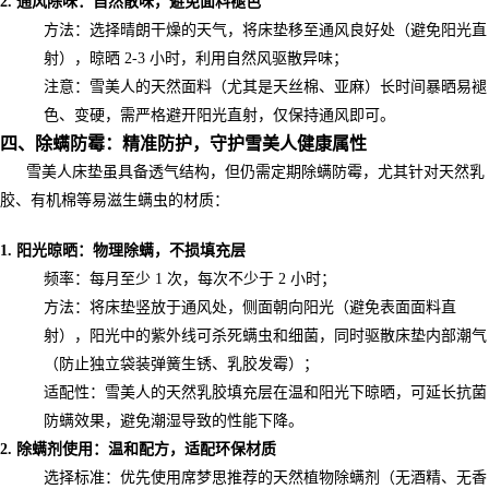
2. 通风除味：自然散味，避免面料褪色
方法：选择晴朗干燥的天气，将床垫移至通风良好处（避免阳光直
射），晾晒 2-3 小时，利用自然风驱散异味；
注意：雪美人的天然面料（尤其是天丝棉、亚麻）长时间暴晒易褪
色、变硬，需严格避开阳光直射，仅保持通风即可。
四、除螨防霉：精准防护，守护雪美人健康属性
雪美人床垫虽具备透气结构，但仍需定期除螨防霉，尤其针对天然乳
胶、有机棉等易滋生螨虫的材质：
1. 阳光晾晒：物理除螨，不损填充层
频率：每月至少 1 次，每次不少于 2 小时；
方法：将床垫竖放于通风处，侧面朝向阳光（避免表面面料直
射），阳光中的紫外线可杀死螨虫和细菌，同时驱散床垫内部潮气
（防止独立袋装弹簧生锈、乳胶发霉）；
适配性：雪美人的天然乳胶填充层在温和阳光下晾晒，可延长抗菌
防螨效果，避免潮湿导致的性能下降。
2. 除螨剂使用：温和配方，适配环保材质
选择标准：优先使用席梦思推荐的天然植物除螨剂（无酒精、无香