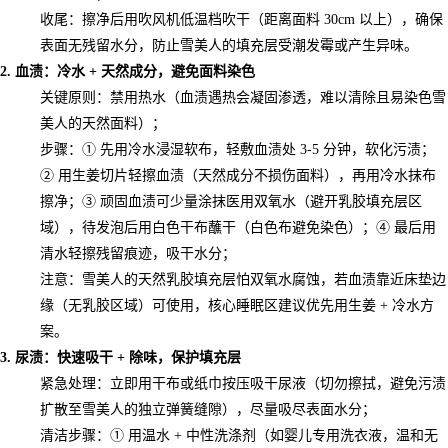
收尾：擦净后用吹风机低温档吹干（距离面料 30cm 以上），确保
表面无残留水分，防止雪美人的填充层受潮发霉或产生异味。
2. 血渍：冷水 + 天然成分，避免面料染色
关键原则：禁用热水（血渍遇热会凝固渗透，难以清除且易染色雪
美人的天然面料）；
步骤：① 先用冷水浸湿软布，轻敷血渍处 3-5 分钟，软化污渍；
② 用生姜切片轻擦血渍（天然成分不损伤面料），再用冷水抹布
擦净；③ 顽固血渍可少量涂抹医用双氧水（避开乳胶填充层区
域），待发泡后用白色干布蘸干（白色布避免染色）；④ 最后用
清水轻擦残留痕迹，吸干水分；
注意：雪美人的天然乳胶填充层怕双氧水腐蚀，若血渍靠近床垫边
缘（无乳胶区域）可使用，核心睡眠区建议优先用生姜 + 冷水方
案。
3. 尿渍：快速吸干 + 除味，保护填充层
紧急处理：立即用干布或纸巾按压吸干尿液（切勿擦拭，避免污渍
扩散至雪美人的独立弹簧缝隙），尽量吸尽表面水分；
清洁步骤：① 用温水 + 中性洗涤剂（如婴儿专用洗衣液，温和无