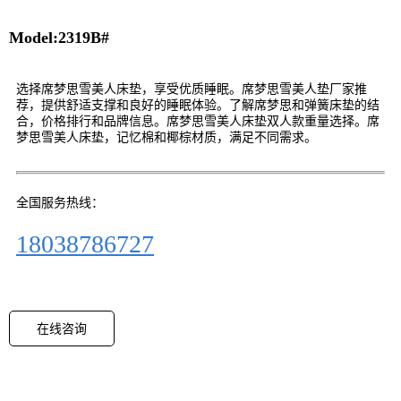
Model:2319B#
选择席梦思雪美人床垫，享受优质睡眠。席梦思雪美人垫厂家推
荐，提供舒适支撑和良好的睡眠体验。了解席梦思和弹簧床垫的结
合，价格排行和品牌信息。席梦思雪美人床垫双人款重量选择。席
梦思雪美人床垫，记忆棉和椰棕材质，满足不同需求。
全国服务热线：
18038786727
在线咨询