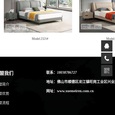
Model:2255#
Model
联系：
18038786727
盟我们
地址：佛山市顺德区龙江镇旺岗工业区兴业
盟简介
网址：www.xuemeiren.com.cn
盟优势
盟流程