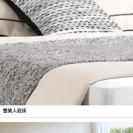
雪美人软床