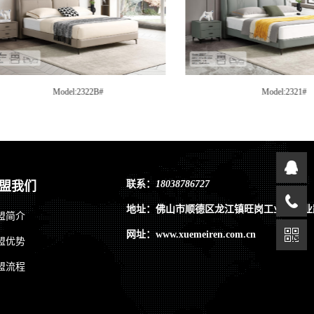
Model:2321#
Model
联系：
18038786727
盟我们
地址：佛山市顺德区龙江镇旺岗工业区兴业
盟简介
网址：www.xuemeiren.com.cn
盟优势
盟流程