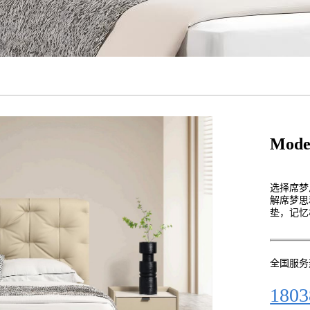
Mode
选择席梦
解席梦思
垫，记忆
全国服务
1803