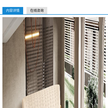
内容详情
在线咨询