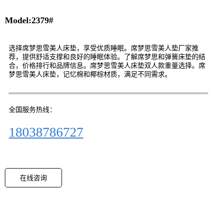
Model:2379#
选择席梦思雪美人床垫，享受优质睡眠。席梦思雪美人垫厂家推
荐，提供舒适支撑和良好的睡眠体验。了解席梦思和弹簧床垫的结
合，价格排行和品牌信息。席梦思雪美人床垫双人款重量选择。席
梦思雪美人床垫，记忆棉和椰棕材质，满足不同需求。
全国服务热线：
18038786727
在线咨询