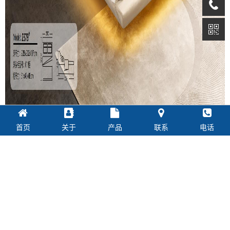
首页
关于
产品
联系
电话
上一篇：
Model:2392#
下一篇：
Model:2220B#