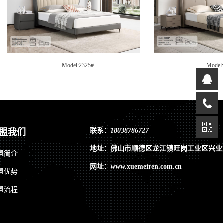
Model:2321#
Model
联系：
18038786727
盟我们
地址：佛山市顺德区龙江镇旺岗工业区兴业
盟简介
网址：www.xuemeiren.com.cn
盟优势
盟流程