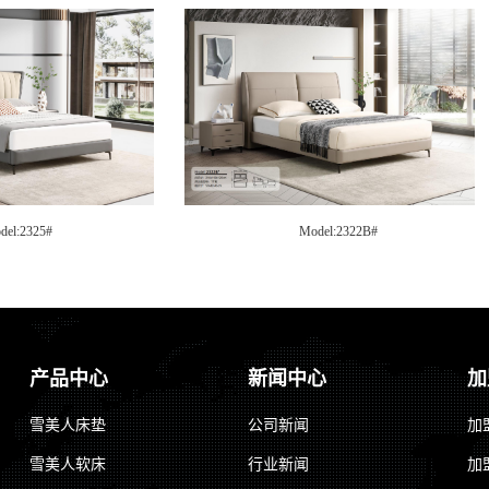
del:2321#
Model:2319B#
产品中心
新闻中心
加
雪美人床垫
公司新闻
加
雪美人软床
行业新闻
加