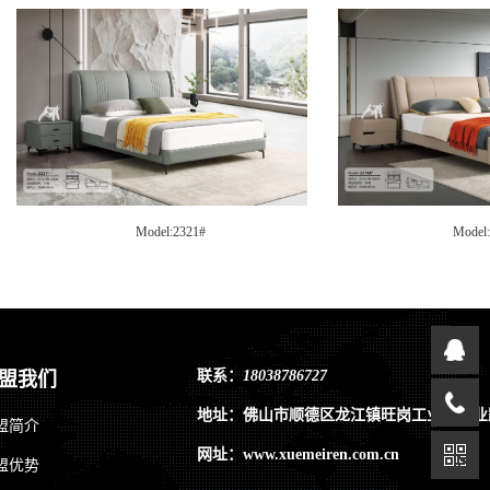
Model:2255#
Model
联系：
18038786727
盟我们
地址：佛山市顺德区龙江镇旺岗工业区兴业
盟简介
网址：www.xuemeiren.com.cn
盟优势