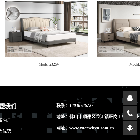
Model:2325#
Model
联系：
18038786727
盟我们
地址：佛山市顺德区龙江镇旺岗工业区兴业
盟简介
网址：www.xuemeiren.com.cn
盟优势