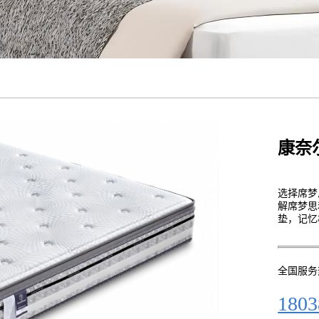
康奈
选择席梦
解席梦思
垫，记忆
全国服务
1803