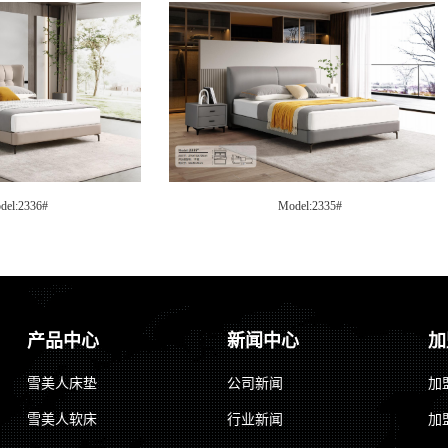
del:2336#
Model:2335#
产品中心
新闻中心
加
雪美人床垫
公司新闻
加
雪美人软床
行业新闻
加